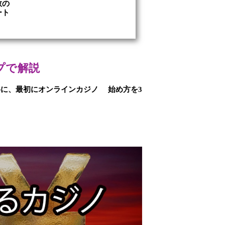
数の
ート
プで解説
に、最初にオンラインカジノ 始め方を3