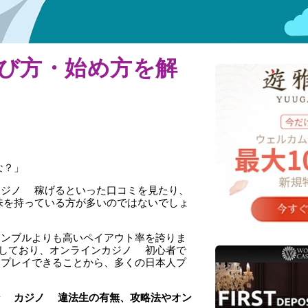
び方・始め方を解
な？」
カジノ 稼げるといった口コミを見たり、
味を持っている方が多いのではないでしょ
ンブルよりも高いペイアウト率を誇りま
しており、オンラインカジノ 初心者で
プレイできることから、多くの日本人プ
ン カジノ 違法生の有無、攻略法やオン