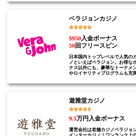
ベラジョンカジノ





$950
入金ボーナス
50
回フリースピン
日本国内トップレベルで人気の
ノといえばベラジョン。お得な
ナス以外にも、豪華なトーナメ
やロイヤリティプログラムも充
遊雅堂カジノ





9.5
万円入金ボーナス
運営会社は老舗カジノベラジョ
インターカジノ！ワンランク上