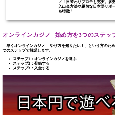
ノ！日替わりプロモも充実。多
入出金方法や親切な日本語サポ
も特徴！
オンラインカジノ 始め方を3つのステッ
「早くオンラインカジノ やり方を知りたい！」という方のため
つのステップで解説します。
ステップ1：オンラインカジノを選ぶ
ステップ2：登録する
ステップ3：入金する