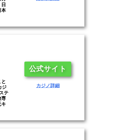
！日
日本
。
公式サイト
こと
カジノ詳細
カジ
ステ
旅専
元キ