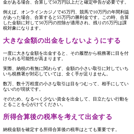
金がある場合、合算して50万円以上だと確定申告が必要です。
例えば、オンラインカジノで45万円、競馬で10万円の年間利益
があった場合、合算すると55万円の勝利金です。この時、合算
した金額に対して50万円の控除が適用され、残りの5万円は課
税対象になります。
大きな金額の出金をしないようにする
一度に大きな金額を出金すると、その履歴から税務署に目を付
けられる可能性が高まります。
実際、納税の有無に関わらず、金額の小さい取引に対していち
いち税務署が対応していては、全く手が足りません。
数万、数十万程度の小さな取引は目をつむって、相手にしてい
ないのが現状です。
そのため、なるべく少ない資金を出金して、目立たない行動を
とることを心がけてください。
所得合算後の税率を考えて出金する
納税金額を確定する所得合算後の税率はとても重要です。