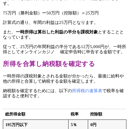
す。
75万円（勝利金額）ー50万円（控除額）＝25万円
計算式の通り、年間の利益は25万円となります。
また、
一時所得は算出した利益の半分を課税対象
とすることと
なっています。
従って、25万円の年間利益の半分である12万5,000円が、一時所
得としてオンラインカジノ 確定申告時に申告する金額です。
所得を合算し納税額を確定する
一時所得の課税対象とされる金額が分かったら、最後に給料や
他の所得と合算して納税する金額を確定します。
納税額を確定するためには、以下の
所得税の速算表
で税率を確
認すると便利です。
総所得金額
税率
控除額
195万円以下
5％
0円