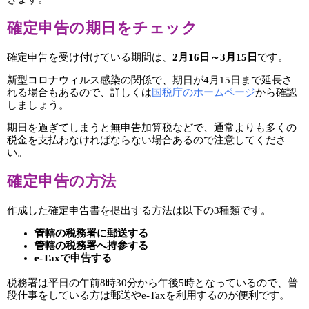
確定申告の期日をチェック
確定申告を受け付けている期間は、
2月16日～3月15日
です。
新型コロナウィルス感染の関係で、期日が4月15日まで延長さ
れる場合もあるので、詳しくは
国税庁のホームページ
から確認
しましょう。
期日を過ぎてしまうと無申告加算税などで、通常よりも多くの
税金を支払わなければならない場合あるので注意してくださ
い。
確定申告の方法
作成した確定申告書を提出する方法は以下の3種類です。
管轄の税務署に郵送する
管轄の税務署へ持参する
e-Taxで申告する
税務署は平日の午前8時30分から午後5時となっているので、普
段仕事をしている方は郵送やe-Taxを利用するのが便利です。