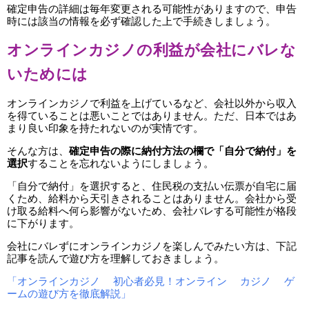
確定申告の詳細は毎年変更される可能性がありますので、申告
時には該当の情報を必ず確認した上で手続きしましょう。
オンラインカジノの利益が会社にバレな
いためには
オンラインカジノで利益を上げているなど、会社以外から収入
を得ていることは悪いことではありません。ただ、日本ではあ
まり良い印象を持たれないのが実情です。
そんな方は、
確定申告の際に納付方法の欄で「自分で納付」を
選択
することを忘れないようにしましょう。
「自分で納付」を選択すると、住民税の支払い伝票が自宅に届
くため、給料から天引きされることはありません。会社から受
け取る給料へ何ら影響がないため、会社バレする可能性が格段
に下がります。
会社にバレずにオンラインカジノを楽しんでみたい方は、下記
記事を読んで遊び方を理解しておきましょう。
「オンラインカジノ 初心者必見！オンライン カジノ ゲ
ームの遊び方を徹底解説」