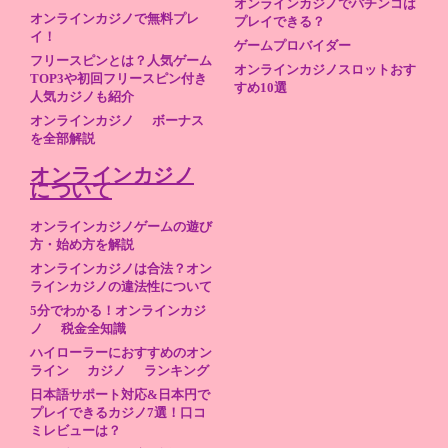
オンラインカジノでパチンコは
オンラインカジノで無料プレ
プレイできる？
イ！
ゲームプロバイダー
フリースピンとは？人気ゲーム
オンラインカジノスロットおす
TOP3や初回フリースピン付き
すめ10選
人気カジノも紹介
オンラインカジノ ボーナス
を全部解説
オンラインカジノ
について
オンラインカジノゲームの遊び
方・始め方を解説
オンラインカジノは合法？オン
ラインカジノの違法性について
5分でわかる！オンラインカジ
ノ 税金全知識
ハイローラーにおすすめのオン
ライン カジノ ランキング
日本語サポート対応&日本円で
プレイできるカジノ7選！口コ
ミレビューは？