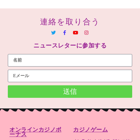
連絡を取り合う
ニュースレターに参加する
送信
オンラインカジノボ
カジノゲーム
ーナス