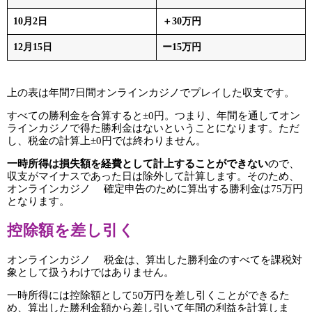
10月2日
＋30万円
12月15日
ー15万円
上の表は年間7日間オンラインカジノでプレイした収支です。
すべての勝利金を合算すると±0円。つまり、年間を通してオン
ラインカジノで得た勝利金はないということになります。ただ
し、税金の計算上±0円では終わりません。
一時所得は損失額を経費として計上することができない
ので、
収支がマイナスであった日は除外して計算します。そのため、
オンラインカジノ 確定申告のために算出する勝利金は75万円
となります。
控除額を差し引く
オンラインカジノ 税金は、算出した勝利金のすべてを課税対
象として扱うわけではありません。
一時所得には控除額として50万円を差し引くことができるた
め、算出した勝利金額から差し引いて年間の利益を計算しま